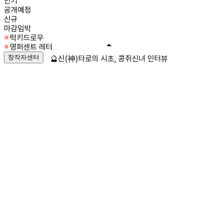
인기
공개예정
신규
마감임박
럭키드로우
영퍼센트 레터
창작자센터
🔮신(神)타로의 시초, 콩쥐신녀 인터뷰