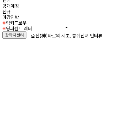
인기
공개예정
신규
마감임박
럭키드로우
영퍼센트 레터
창작자센터
🔮신(神)타로의 시초, 콩쥐신녀 인터뷰