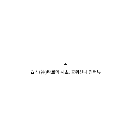
🔮신(神)타로의 시초, 콩쥐신녀 인터뷰