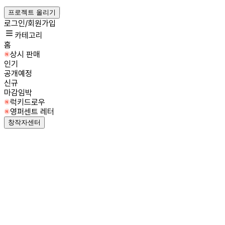
프로젝트 올리기
로그인/회원가입
카테고리
홈
상시 판매
인기
공개예정
신규
마감임박
럭키드로우
영퍼센트 레터
창작자센터