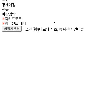
인기
공개예정
신규
마감임박
럭키드로우
영퍼센트 레터
창작자센터
🔮신(神)타로의 시초, 콩쥐신녀 인터뷰