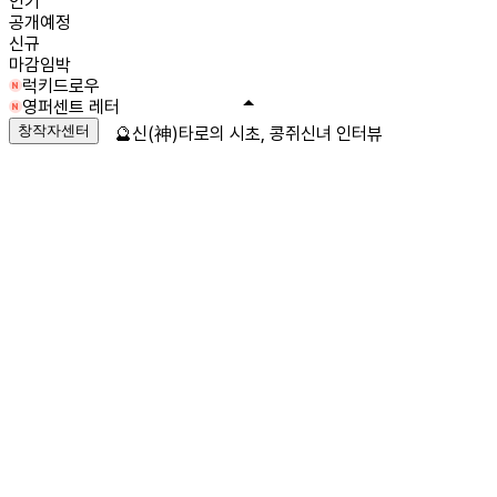
인기
공개예정
신규
마감임박
럭키드로우
영퍼센트 레터
창작자센터
🔮신(神)타로의 시초, 콩쥐신녀 인터뷰