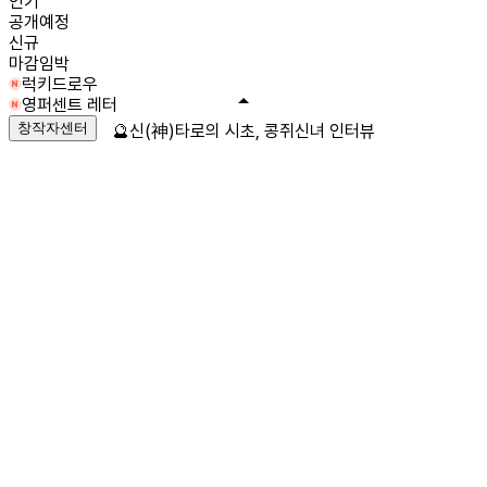
인기
공개예정
신규
마감임박
럭키드로우
영퍼센트 레터
창작자센터
🔮신(神)타로의 시초, 콩쥐신녀 인터뷰