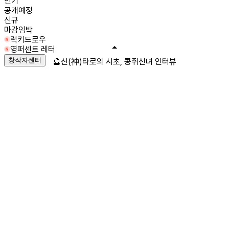
인기
공개예정
신규
마감임박
럭키드로우
영퍼센트 레터
창작자센터
🔮신(神)타로의 시초, 콩쥐신녀 인터뷰