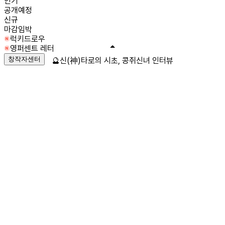
인기
공개예정
신규
마감임박
럭키드로우
영퍼센트 레터
창작자센터
🔮신(神)타로의 시초, 콩쥐신녀 인터뷰