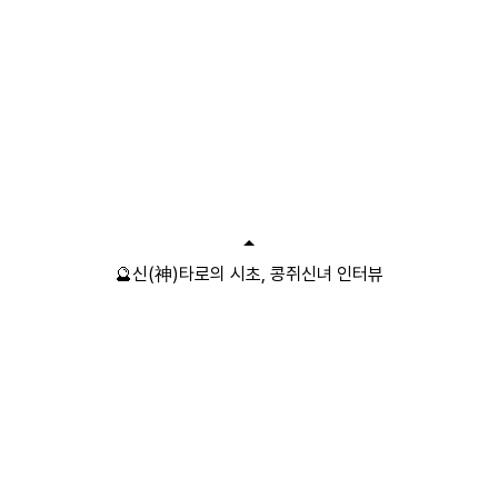
🔮신(神)타로의 시초, 콩쥐신녀 인터뷰