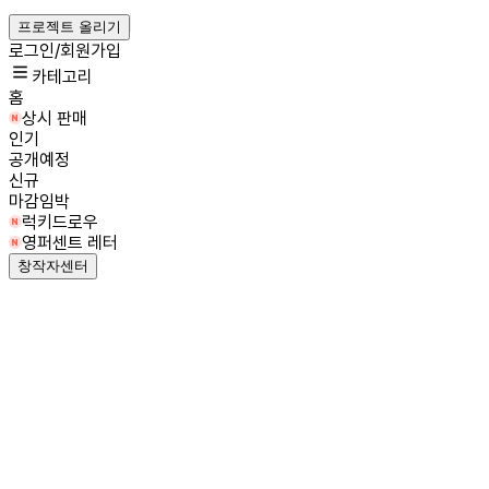
프로젝트 올리기
로그인/회원가입
카테고리
홈
상시 판매
인기
공개예정
신규
마감임박
럭키드로우
영퍼센트 레터
창작자센터