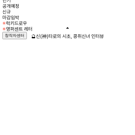
인기
공개예정
신규
마감임박
럭키드로우
영퍼센트 레터
창작자센터
🔮신(神)타로의 시초, 콩쥐신녀 인터뷰