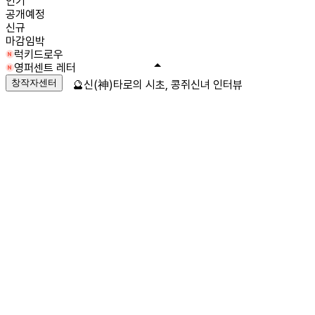
인기
공개예정
신규
마감임박
럭키드로우
영퍼센트 레터
창작자센터
🔮신(神)타로의 시초, 콩쥐신녀 인터뷰