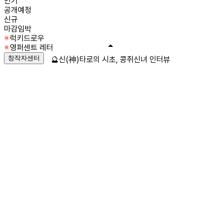
인기
공개예정
신규
마감임박
럭키드로우
영퍼센트 레터
창작자센터
🔮신(神)타로의 시초, 콩쥐신녀 인터뷰