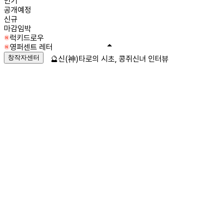
인기
공개예정
신규
마감임박
럭키드로우
영퍼센트 레터
창작자센터
🔮신(神)타로의 시초, 콩쥐신녀 인터뷰