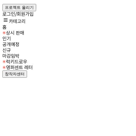
프로젝트 올리기
로그인/회원가입
카테고리
홈
상시 판매
인기
공개예정
신규
마감임박
럭키드로우
영퍼센트 레터
창작자센터