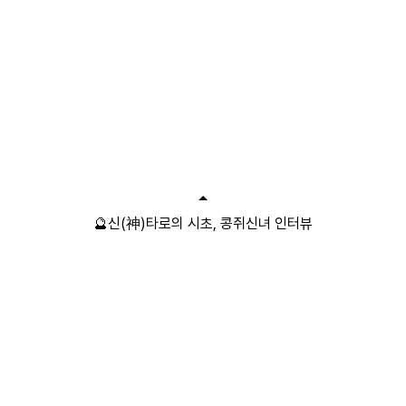
🔮신(神)타로의 시초, 콩쥐신녀 인터뷰