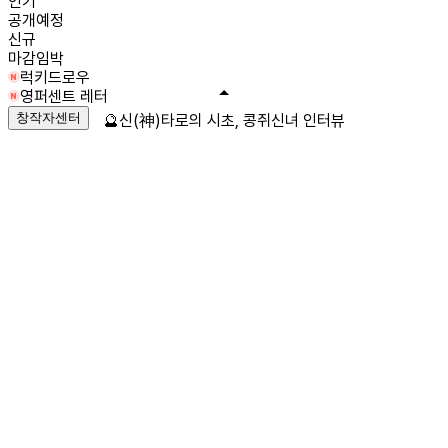
인기
공개예정
신규
마감임박
럭키드로우
영퍼센트 레터
창작자센터
🔮신(神)타로의 시초, 콩쥐신녀 인터뷰