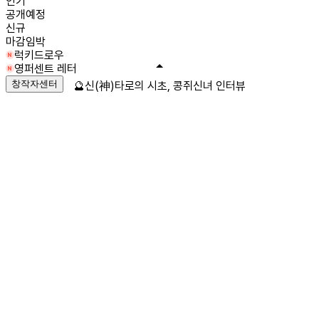
인기
공개예정
신규
마감임박
럭키드로우
영퍼센트 레터
창작자센터
🔮신(神)타로의 시초, 콩쥐신녀 인터뷰