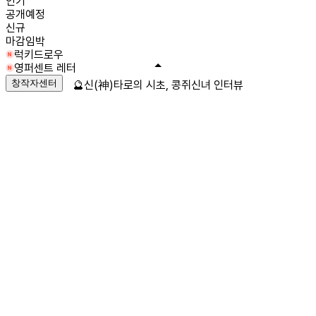
인기
공개예정
신규
마감임박
럭키드로우
영퍼센트 레터
창작자센터
🔮신(神)타로의 시초, 콩쥐신녀 인터뷰