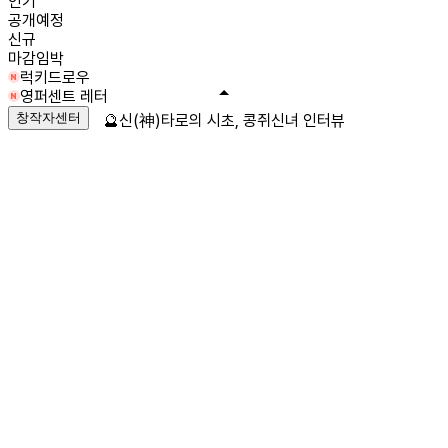
인기
공개예정
신규
마감임박
럭키드로우
영퍼센트 레터
창작자센터
🔮신(神)타로의 시초, 콩쥐신녀 인터뷰