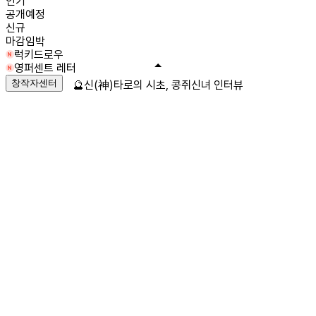
인기
공개예정
신규
마감임박
럭키드로우
영퍼센트 레터
창작자센터
🔮신(神)타로의 시초, 콩쥐신녀 인터뷰