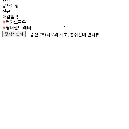
인기
공개예정
신규
마감임박
럭키드로우
영퍼센트 레터
창작자센터
🔮신(神)타로의 시초, 콩쥐신녀 인터뷰